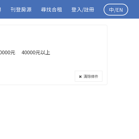
樓
刊登房源
尋找合租
登入/註冊
中/EN
40000元
40000元以上
清除條件