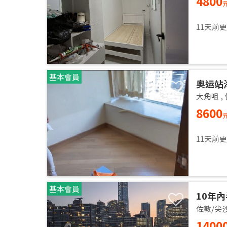
4800
11天前
基本會員
奥运站
大角咀
,
8600
11天前
基本會員
10年內
佐敦/尖
1400