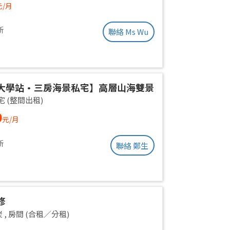
元/月
新
聯絡 Ms Wu
大學站•三房海景私宅】高層山海雙景
在咫尺 即住配置 免佣業主盤
宅 (整間出租)
0
元/月
新
聯絡 鄭生
修
炭
,
房間 (合租／分租)