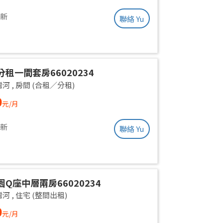
更新
聯絡 Yu
租一間套房66020234
灣河
,
房間 (合租／分租)
0
元/月
更新
聯絡 Yu
Q座中層兩房66020234
灣河
,
住宅 (整間出租)
0
元/月