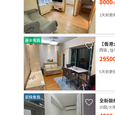
8000
2天前更
基本會員
【香港
港大近
西區
,
住
2950
5天前更
星級會員
全新裝
沙田/火