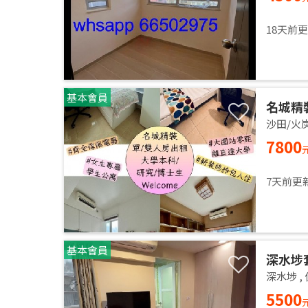
accomm
Utiliti
18天前
clean 
基本會員
名城精
即入住 
沙田/火
7800
7天前更
基本會員
深水埗
深水埗
,
5500