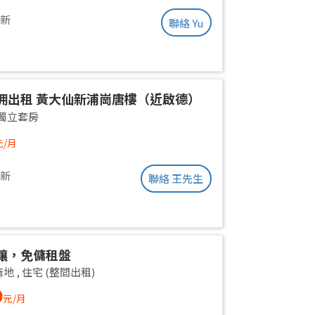
更新
聯絡 Yu
佣出租 黃大仙新浦崗唐樓（近啟德）
獨立套房
元/月
更新
聯絡 王先生
讓，免傭租盤
麻地
,
住宅 (整間出租)
0
元/月