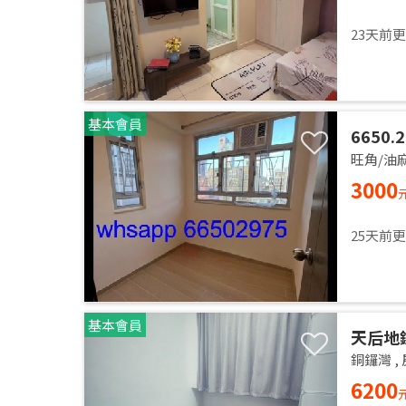
23天前
基本會員
6650
287呎
旺角/油
四通八達
3000
水電
25天前
基本會員
天后地鐵
銅鑼灣
,
6200