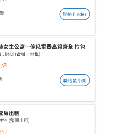
odation. High floor with roof.
es included. Excellent ventilation,
更新
聯絡 Finder
and quiet.
裝女生公寓—傢俬電器高質齊全 拎包
(業主自放無佣)
炭
,
房間 (合租／分租)
元/月
新
聯絡 劉小姐
套房出租
住宅 (整間出租)
元/月