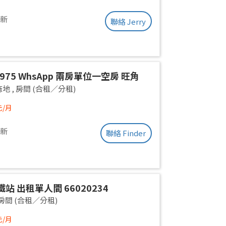
更新
聯絡 Jerry
.2975 WhsApp 兩房單位一空房 旺角
 全新裝修 分租 合租 性別不限 高層有𨋢
麻地
,
房間 (合租／分租)
 三面大窗 空氣流通 乾淨安靜 包wifi
元/月
更新
聯絡 Finder
站 出租單人間 66020234
房間 (合租／分租)
元/月