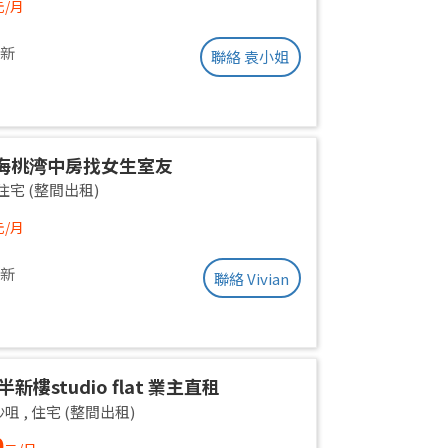
元/月
更新
聯絡 袁小姐
海桃湾中房找女生室友
住宅 (整間出租)
元/月
更新
聯絡 Vivian
半新樓studio flat 業主直租
沙咀
,
住宅 (整間出租)
0