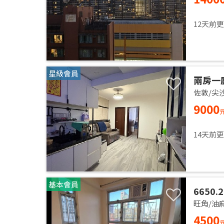
12天前
星級會員
兩房一
5分鐘
佐敦/尖
9000
14天前
基本會員
6650.
with o
旺角/油
availab
4500