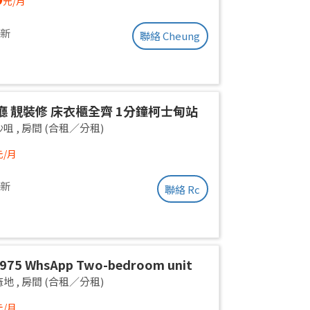
元/月
更新
聯絡 Cheung
廳 靚裝修 床衣櫃全齊 1分鐘柯士甸站
佐敦站
沙咀
,
房間 (合租／分租)
元/月
更新
聯絡 Rc
2975 WhsApp Two-bedroom unit
ne empty room, newly renovated,
麻地
,
房間 (合租／分租)
le for separate rental or shared
元/月