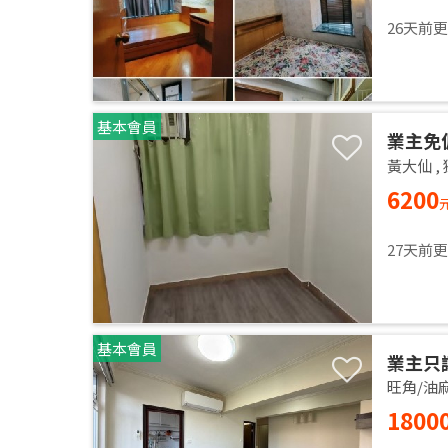
26天前
基本會員
業主免
黃大仙
,
6200
27天前
基本會員
業主只
旺角/油
1800