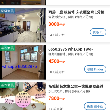
星级会员
兩房一廳 靚裝修 床衣櫃全齊 1分鐘
柯士甸站 5分鐘佐敦站
佐敦/尖沙咀
,
房间 (合租／分租)
9000
元/月
联络 Rc
14天前更新
基本会员
6650.2975 WhsApp Two-
bedroom unit with one empty
旺角/油麻地
,
房间 (合租／分租)
room, newly renovated,
4500
元/月
available for separate rental or
shared accommodation. High
联络 Finder
18天前更新
floor with roof. Utilities
included. Excellent ventilation,
clean and quiet.
基本会员
名城精裝女生公寓—傢俬電器高質
齊全 拎包即入住 (業主自放無佣)
沙田/火炭
,
房间 (合租／分租)
7800
元/月
联络 劉小姐
7天前更新