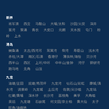
新界
将军澳
西贡
马鞍山
大埔/太和
沙田/火炭
深井
荃湾
葵涌
青衣
大窝口
元朗
天水围
屯门
粉
岭
上水
港岛
鲗鱼涌
太古/西湾河
筲箕湾
柴湾
寿臣山
浅水湾
赤柱/大潭
南区/石澳
香港仔
薄扶林/海怡
贝沙湾
西半山
西区
上环/中环
中半山/金钟
湾仔
铜锣湾
跑马地
北角
山顶
九龙
油塘/蓝田
观塘/秀茂坪
九龙湾
钻石山/彩虹
康城/清
水湾
调景岭
九龙城
土瓜湾
佐敦/尖沙咀
九龙站
红磡/黄埔
深水埗
长沙湾
荔枝角
美孚
大角咀
奥运
九龙塘
石硖尾
何文田/京士柏
黄大仙
太子
旺角/油麻地