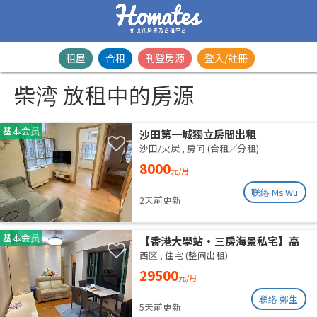
新世代房產及合租平台
租屋
合租
刊登房源
登入/註冊
柴湾 放租中的房源
基本会员
沙田第一城獨立房間出租
沙田/火炭
,
房间 (合租／分租)
8000
元/月
联络 Ms Wu
2天前更新
基本会员
【香港大學站•三房海景私宅】高
層山海雙景 港大近在咫尺 即住配置
西区
,
住宅 (整间出租)
免佣業主盤
29500
元/月
联络 鄭生
5天前更新