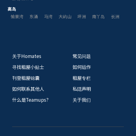
离岛
愉景湾
东涌
马湾
大屿山
坪洲
南丫岛
长洲
关于Homates
常见问题
寻找租屋小贴士
如何运作
刊登租屋锦囊
租屋专栏
如何联系其他人
私隠声明
什么是Teamups?
关于我们