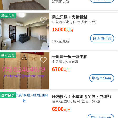
27天前更新
基本会员
業主只讓，免傭租盤
旺角/油麻地
,
住宅 (整间出租)
18000
元/月
联络 陳小姐
29天前更新
基本会员
土瓜灣一房一廳平租
土瓜湾
,
独立套房
6700
元/月
联络 Ms tam
基本会员
旺角核心！水電網潔全包，中城都
理大通勤黨
旺角/油麻地
,
房间 (合租／分租)
6500
元/月
联络 Andy Au