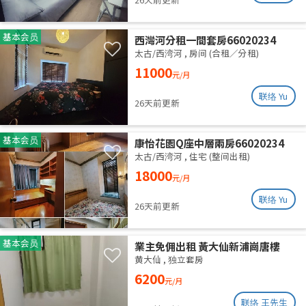
基本会员
西灣河分租一間套房66020234
太古/西湾河
,
房间 (合租／分租)
11000
元/月
联络 Yu
26天前更新
基本会员
康怡花園Q座中層兩房66020234
太古/西湾河
,
住宅 (整间出租)
18000
元/月
联络 Yu
26天前更新
基本会员
業主免佣出租 黃大仙新浦崗唐樓
（近啟德）
黄大仙
,
独立套房
6200
元/月
联络 王先生