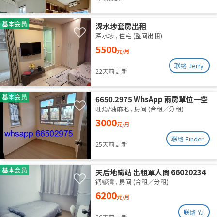
基本会员
深水埗套房出租
深水埗
,
住宅 (整间出租)
5500
元/月
联络 Jerry
22天前更新
基本会员
6650.2975 WhsApp 兩房單位一空
房 旺角 287呎 全新裝修 分租 合租
旺角/油麻地
,
房间 (合租／分租)
性別不限 高層有𨋢 四通八達 三面大
3000
元/月
窗 空氣流通 乾淨安靜 包wifi水電
联络 Finder
25天前更新
基本会员
天后地鐵站 出租單人間 66020234
铜锣湾
,
房间 (合租／分租)
6200
元/月
联络 Yu
26天前更新