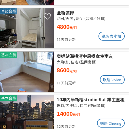
星级会员
全新裝修
沙田/火炭
,
房间 (合租／分租)
4800
元/月
联络 袁小姐
11天前更新
基本会员
奥运站海桃湾中房找女生室友
大角咀
,
住宅 (整间出租)
8600
元/月
联络 Vivian
11天前更新
基本会员
10年內半新樓studio flat 業主直租
佐敦/尖沙咀
,
住宅 (整间出租)
14000
元/月
联络 Cheung
12天前更新