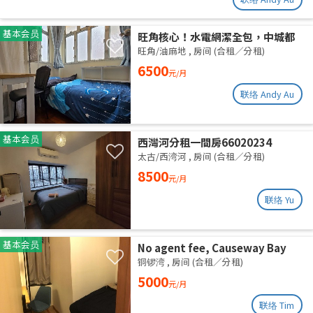
基本会员
旺角核心！水電網潔全包，中城都
理大通勤黨
旺角/油麻地
,
房间 (合租／分租)
6500
元/月
联络 Andy Au
基本会员
西灣河分租一間房66020234
太古/西湾河
,
房间 (合租／分租)
8500
元/月
联络 Yu
基本会员
No agent fee, Causeway Bay
share flat
铜锣湾
,
房间 (合租／分租)
5000
元/月
联络 Tim