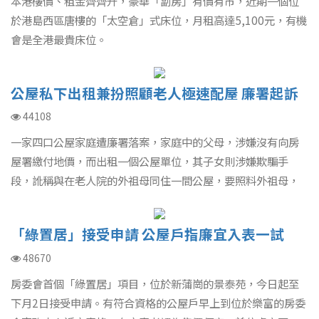
本港樓價、租金齊齊升，豪華「劏房」有價有市，近期一個位
於港島西區唐樓的「太空倉」式床位，月租高達5,100元，有機
會是全港最貴床位。
公屋私下出租兼扮照顧老人極速配屋 廉署起訴
一家四口
44108
一家四口公屋家庭遭廉署落案，家庭中的父母，涉嫌沒有向房
屋署繳付地價，而出租一個公屋單位，其子女則涉嫌欺騙手
段，訛稱與在老人院的外祖母同住一間公屋，要照料外祖母，
而申請「優先配屋計劃」。四名被告今日在裁判法院應訊。
「綠置居」接受申請 公屋戶指廉宜入表一試
48670
房委會首個「綠置居」項目，位於新蒲崗的景泰苑，今日起至
下月2日接受申請。有符合資格的公屋戶早上到位於樂富的房委