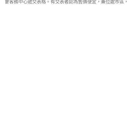
會客務中心遞交表格。有交表者認為售價便宜，兼位處市區，
地點理想，即使競爭大也要入表一試。