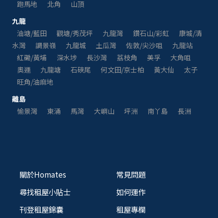
跑馬地
北角
山頂
九龍
油塘/藍田
觀塘/秀茂坪
九龍灣
鑽石山/彩虹
康城/清
水灣
調景嶺
九龍城
土瓜灣
佐敦/尖沙咀
九龍站
紅磡/黃埔
深水埗
長沙灣
荔枝角
美孚
大角咀
奧運
九龍塘
石硤尾
何文田/京士柏
黃大仙
太子
旺角/油麻地
離島
愉景灣
東涌
馬灣
大嶼山
坪洲
南丫島
長洲
關於Homates
常見問題
尋找租屋小貼士
如何運作
刊登租屋錦囊
租屋專欄