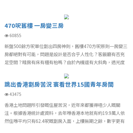
470呎舊樓 一房變三房
60855
新盤500餘方呎單位劏出四房神則，舊樓470方呎原則一房變三
房都絕對有可能，問題是設計是否合乎人性化？客飯廳有否充
足空間？睡房有床有櫃有枱嗎？由於內櫳還有大斜角，透光度
不足的缺點，全部要解決，改動間隔、新建房間及廚廁大執，
裝修耗時半年，使費60萬元有找。
跳出香港劏房苦況 寰看世界15國青年房間
43475
香港土地問題所引發嘅住屋苦況，近年來都獲得唔少人嘅關
注。根據香港統計處資料，去年喺香港本地就有約19.9萬人依
然住喺平均只有62.4呎嘅劏房入面，上樓無期之餘，數字更有
上升趨勢。喺大家不斷睇住香港人住屋問題不斷惡化嘅時候，