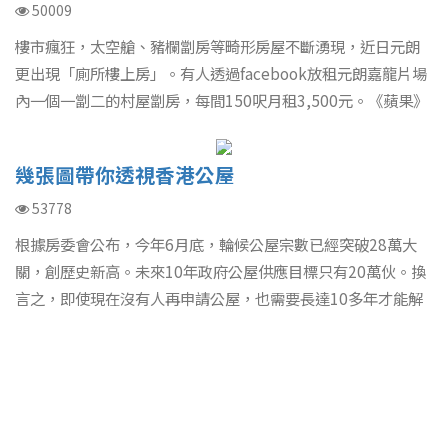
50009
樓市瘋狂，太空艙、豬欄劏房等畸形房屋不斷湧現，近日元朗
更出現「廁所樓上房」。有人透過facebook放租元朗嘉龍片場
內一個一劏二的村屋劏房，每間150呎月租3,500元。《蘋果》
記者放蛇睇樓，見劏房下層就是臭氣熏天的片場訪客廁所，如
半公廁，更發現有人涉嫌兩年前起已違例發展，將劏房悄悄出
幾張圖帶你透視香港公屋
租。規劃署表示會跟進調查，有立法會議員促當局再施辣招打
壓貴租，及從速取締這類違法畸形劏房。
53778
根據房委會公布，今年6月底，輪候公屋宗數已經突破28萬大
關，創歷史新高。未來10年政府公屋供應目標只有20萬伙。換
言之，即使現在沒有人再申請公屋，也需要長達10多年才能解
決公屋需求。可是過去5年，每年都有2萬至3萬戶加入輪候隊
列。