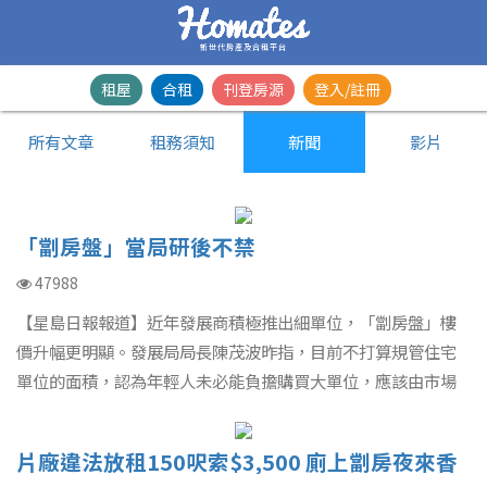
新世代房產及合租平台
租屋
合租
刊登房源
登入/註冊
所有文章
租務須知
新聞
影片
「劏房盤」當局研後不禁
47988
【星島日報報道】近年發展商積極推出細單位，「劏房盤」樓
價升幅更明顯。發展局局長陳茂波昨指，目前不打算規管住宅
單位的面積，認為年輕人未必能負擔購買大單位，應該由市場
決定。而將退休的規劃署署長凌嘉勤則指，當局在未來城市規
劃，除增加發展土地，會將環保和生物多樣性納入規劃及發展
片廠違法放租150呎索$3,500 廁上劏房夜來香
決策過程，提升香港的宜居度。