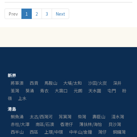
唔少精明網友就突然回憶起幾年之前Purple姐姐工人嗰間「廁
下床上」嘅房，相比之下真係有異曲同工之妙，根本就係100%
Prev
1
2
3
Next
matched宜家普通人所能負擔嘅居住環境呢
新界
將軍澳
西貢
馬鞍山
大埔/太和
沙田/火炭
深井
荃灣
葵涌
青衣
大窩口
元朗
天水圍
屯門
粉
嶺
上水
港島
鰂魚涌
太古/西灣河
筲箕灣
柴灣
壽臣山
淺水灣
赤柱/大潭
南區/石澳
香港仔
薄扶林/海怡
貝沙灣
西半山
西區
上環/中環
中半山/金鐘
灣仔
銅鑼灣