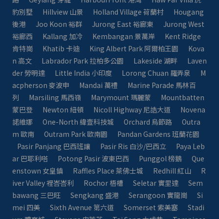
豹別墅
Hillview 山景
Holland Village 荷蘭村
Hougang
後港
Joo Koon 裕群
Jurong East 裕廊東
Jurong West
裕廊西
Kallang 加冷
Kembangan 景萬岸
Kent Ridge
肯特崗
Khatib 卡迪
King Albert Park 阿爾柏王園
Kova
n 高文
Labrador Park 拉柏多公園
Lakeside 湖畔
Laven
der 勞明達
Little India 小印度
Lorong Chuan 羅弄泉
M
acpherson 麥波申
Mandai 萬禮
Marine Parade 馬林百
列
Marsiling 馬西嶺
Marymount 瑪麗蒙
Mountbatten
蒙巴登
Newton 紐頓
Nicoll Highway 尼誥大道
Novena
諾維娜
One-North 緯壹科技城
Orchard 烏節路
Outra
m 歐南
Outram Park 歐南園
Pandan Gardens 班蘭花園
Pasir Panjang 巴西班讓
Pasir Ris 白沙/巴西立
Paya Leb
ar 巴耶利嗒
Potong Pasir 波東巴西
Punggol 榜鵝
Que
enstown 女皇鎮
Raffles Place 萊佛士城
Redhill 紅山
R
iver Valley 裡峇峇利
Rochor 梧槽
Seletar 實里達
Sem
bawang 三巴旺
Sengkang 盛港
Serangoon 實龍崗
Si
mei 四美
Sixth Avenue 第六道
Somerset 索美塞
Stadi