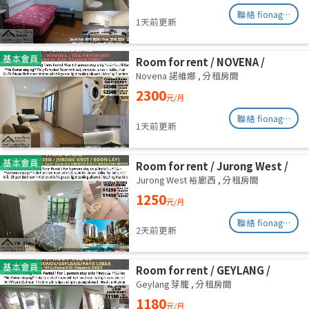
聯絡 fionag@transinex.com.sg
1天前更新
基本會員
Room for rent / NOVENA /
Master room / 2,3 pax stay /
Novena 諾維娜
,
分租房間
Available Immediately
2300
元/月
聯絡 fionag@transinex.com.sg
1天前更新
基本會員
Room for rent / Jurong West /
Common room / 1pax stay /
Jurong West 裕廊西
,
分租房間
Available Oct 2
1250
元/月
聯絡 fionag@transinex.com.sg
2天前更新
基本會員
Room for rent / GEYLANG /
Common room / 1pax stay /
Geylang 芽籠
,
分租房間
Available Immediately
1180
元/月