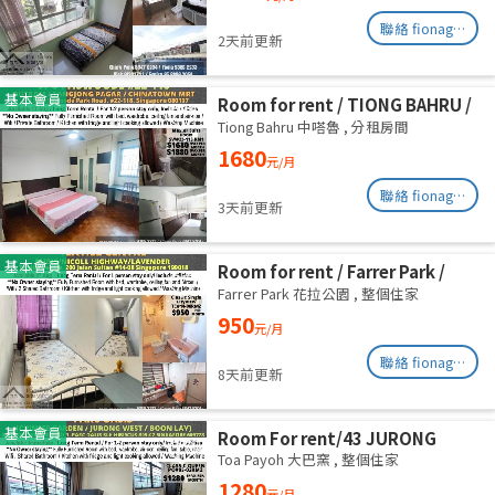
聯絡 fionag@transinex.com.sg
2天前更新
基本會員
Room for rent / TIONG BAHRU /
Master room / 1pax stay /
Tiong Bahru 中嗒魯
,
分租房間
Available 17 August
1680
元/月
聯絡 fionag@transinex.com.sg
3天前更新
基本會員
Room for rent / Farrer Park /
Serangoon / Common room /
Farrer Park 花拉公園
,
整個住家
1pax stay / Available 27 Aug
950
元/月
聯絡 fionag@transinex.com.sg
8天前更新
基本會員
Room For rent/43 JURONG
EAST AVENUE 1, PARC OASIS
Toa Payoh 大巴窯
,
整個住家
BLK HIBISCUS 60977
1280
元/月