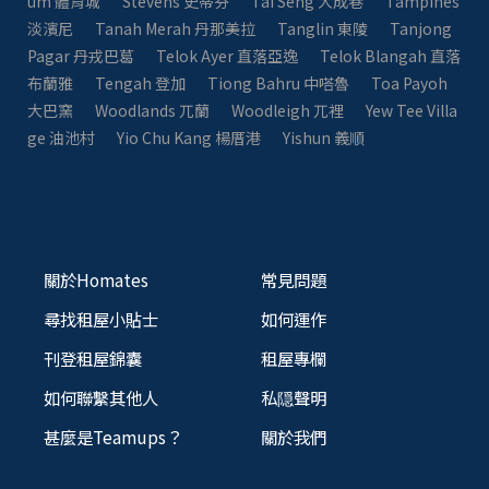
um 體育城
Stevens 史蒂芬
Tai Seng 大成巷
Tampines
淡濱尼
Tanah Merah 丹那美拉
Tanglin 東陵
Tanjong
Pagar 丹戎巴葛
Telok Ayer 直落亞逸
Telok Blangah 直落
布蘭雅
Tengah 登加
Tiong Bahru 中嗒魯
Toa Payoh
大巴窯
Woodlands 兀蘭
Woodleigh 兀裡
Yew Tee Villa
ge 油池村
Yio Chu Kang 楊厝港
Yishun 義順
關於Homates
常見問題
尋找租屋小貼士
如何運作
刊登租屋錦囊
租屋專欄
如何聯繫其他人
私隠聲明
甚麼是Teamups？
關於我們