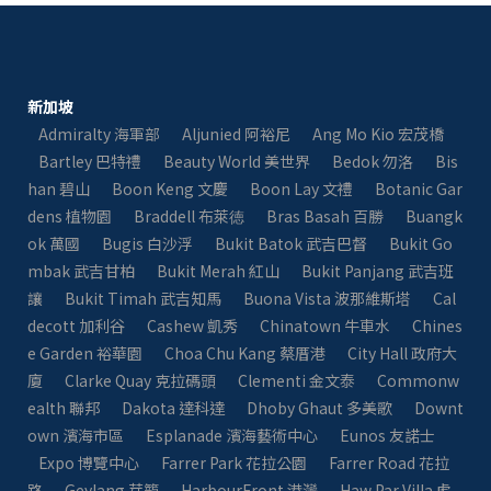
新加坡
Admiralty 海軍部
Aljunied 阿裕尼
Ang Mo Kio 宏茂橋
Bartley 巴特禮
Beauty World 美世界
Bedok 勿洛
Bis
han 碧山
Boon Keng 文慶
Boon Lay 文禮
Botanic Gar
dens 植物園
Braddell 布萊徳
Bras Basah 百勝
Buangk
ok 萬國
Bugis 白沙浮
Bukit Batok 武吉巴督
Bukit Go
mbak 武吉甘柏
Bukit Merah 紅山
Bukit Panjang 武吉班
讓
Bukit Timah 武吉知馬
Buona Vista 波那維斯塔
Cal
decott 加利谷
Cashew 凱秀
Chinatown 牛車水
Chines
e Garden 裕華園
Choa Chu Kang 蔡厝港
City Hall 政府大
廈
Clarke Quay 克拉碼頭
Clementi 金文泰​​
Commonw
ealth 聯邦
Dakota 達科達
Dhoby Ghaut 多美歌
Downt
own 濱海市區
Esplanade 濱海藝術中心
Eunos 友諾士
Expo 博覽中心
Farrer Park 花拉公園
Farrer Road 花拉
路
Geylang 芽籠
HarbourFront 港灣
Haw Par Villa 虎