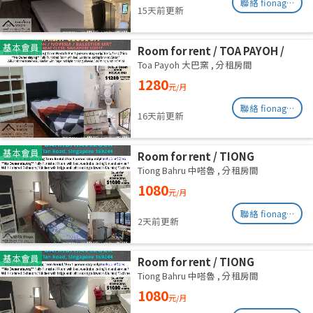
聯絡 fionag@transinex.com.sg
15天前更新
基本會員
Room for rent / TOA PAYOH /
NOVENA / Common room / 1pax
Toa Payoh 大巴窯
,
分租房間
stay / Available immediate
1280
元/月
聯絡 fionag@transinex.com.sg
16天前更新
基本會員
Room for rent / TIONG
BAHRU/HAVELOCK / Common
Tiong Bahru 中嗒魯
,
分租房間
room / 1pax stay / Available 13
1080
元/月
August
聯絡 fionag@transinex.com.sg
2天前更新
基本會員
Room for rent / TIONG
BAHRU/HAVELOCK / Common
Tiong Bahru 中嗒魯
,
分租房間
room / 1pax stay / Available 6
1080
元/月
August