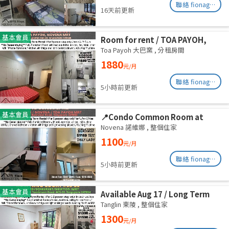
聯絡 fionag@transinex.com.sg
16天前更新
基本會員
Room for rent / TOA PAYOH,
NOVENA MRT / Master room /
Toa Payoh 大巴窯
,
分租房間
1pax stay / Available Sept 2
1880
元/月
聯絡 fionag@transinex.com.sg
5小時前更新
基本會員
📍Condo Common Room at
Balestier - Available
Novena 諾維娜
,
整個住家
Immediately
1100
元/月
聯絡 fionag@transinex.com.sg
5小時前更新
基本會員
Available Aug 17 / Long Term
Rental / For 1-2 person stay
Tanglin 東陵
,
整個住家
only / Include utilities
1300
元/月