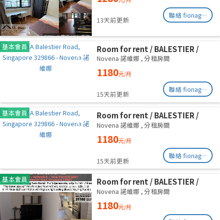
Road/commen /for 1pax/
Available Immediate
聯絡 fionag@transinex.com.sg
13天前更新
基本會員
Room for rent / BALESTIER /
NOVENA / Common room / 1pax
Novena 諾維娜
,
分租房間
stay / Available immediate
1180
元/月
聯絡 fionag@transinex.com.sg
15天前更新
基本會員
Room for rent / BALESTIER /
NOVENA / Common room / 1pax
Novena 諾維娜
,
分租房間
stay / Available immediate
1180
元/月
聯絡 fionag@transinex.com.sg
15天前更新
基本會員
Room for rent / BALESTIER /
NOVENA / Common room / 1pax
Novena 諾維娜
,
分租房間
stay / Available immediate
1180
元/月