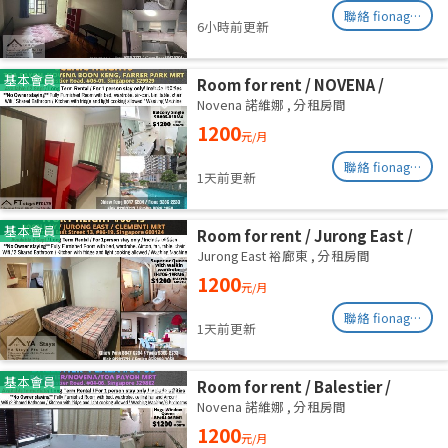
聯絡 fionag@transinex.com.sg
6小時前更新
基本會員
Room for rent / NOVENA /
Common room / 1pax stay /
Novena 諾維娜
,
分租房間
Available Sept 2
1200
元/月
聯絡 fionag@transinex.com.sg
1天前更新
基本會員
Room for rent / Jurong East /
Common room / 1pax stay /
Jurong East 裕廊東
,
分租房間
Available 2 Sept
1200
元/月
聯絡 fionag@transinex.com.sg
1天前更新
基本會員
Room for rent / Balestier /
Common room / 1pax stay /
Novena 諾維娜
,
分租房間
Available Immediately
1200
元/月