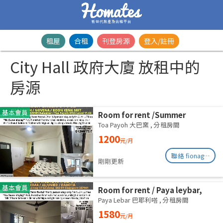
新世代房產及合租平台
租屋
合租
刊登房源
登入/註冊
City Hall 政府大廈 放租中的
房源
基本會員
Room for rent /Summer
Green/Common room/1
Toa Payoh 大巴窯
,
分租房間
pax/Available Immediately
1200
元/月
聯絡 fionag@transinex.com.sg
剛剛更新
基本會員
Room for rent / Paya leybar,
Dakota / Master room / 1pax
Paya Lebar 巴耶利嗒
,
分租房間
stay / Available 2 Sept
1580
元/月