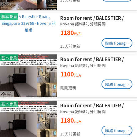
基本會員
Room for rent / BALESTIER /
NOVENA / Common room / 1pax
Novena 諾維娜
,
分租房間
stay / Available immediate
1180
元/月
聯絡 fionag@transinex.com.sg
15天前更新
基本會員
Room for rent / BALESTIER /
NOVENA / Common room / 1pax
Novena 諾維娜
,
分租房間
stay / Available immediate
1100
元/月
聯絡 fionag@transinex.com.sg
剛剛更新
基本會員
Room for rent / BALESTIER /
NOVENA / Common room / 1pax
Novena 諾維娜
,
分租房間
stay / Available immediate
1180
元/月
聯絡 fionag@transinex.com.sg
15天前更新