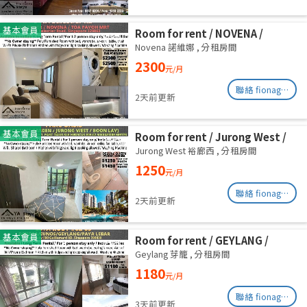
基本會員
Room for rent / NOVENA /
Master room / 2,3 pax stay /
Novena 諾維娜
,
分租房間
Available Immediately
2300
元/月
聯絡 fionag@transinex.com.sg
2天前更新
基本會員
Room for rent / Jurong West /
Common room / 1pax stay /
Jurong West 裕廊西
,
分租房間
Available Oct 2
1250
元/月
聯絡 fionag@transinex.com.sg
2天前更新
基本會員
Room for rent / GEYLANG /
Common room / 1pax stay /
Geylang 芽籠
,
分租房間
Available Immediately
1180
元/月
聯絡 fionag@transinex.com.sg
3天前更新