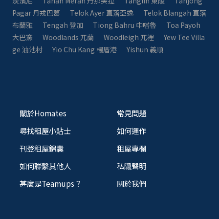
淡濱尼
Tanah Merah 丹那美拉
Tanglin 東陵
Tanjong
Pagar 丹戎巴葛
Telok Ayer 直落亞逸
Telok Blangah 直落
布蘭雅
Tengah 登加
Tiong Bahru 中嗒魯
Toa Payoh
大巴窯
Woodlands 兀蘭
Woodleigh 兀裡
Yew Tee Villa
ge 油池村
Yio Chu Kang 楊厝港
Yishun 義順
關於Homates
常見問題
尋找租屋小貼士
如何運作
刊登租屋錦囊
租屋專欄
如何聯繫其他人
私隠聲明
甚麼是Teamups？
關於我們