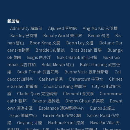
新加坡
Admiralty 海軍部
Aljunied 阿裕尼
Ang Mo Kio 宏茂橋
Bartley 巴特禮
Beauty World 美世界
Bedok 勿洛
Bis
han 碧山
Boon Keng 文慶
Boon Lay 文禮
Botanic Gar
dens 植物園
Braddell 布萊徳
Bras Basah 百勝
Buangk
ok 萬國
Bugis 白沙浮
Bukit Batok 武吉巴督
Bukit Go
mbak 武吉甘柏
Bukit Merah 紅山
Bukit Panjang 武吉班
讓
Bukit Timah 武吉知馬
Buona Vista 波那維斯塔
Cal
decott 加利谷
Cashew 凱秀
Chinatown 牛車水
Chines
e Garden 裕華園
Choa Chu Kang 蔡厝港
City Hall 政府大
廈
Clarke Quay 克拉碼頭
Clementi 金文泰​​
Commonw
ealth 聯邦
Dakota 達科達
Dhoby Ghaut 多美歌
Downt
own 濱海市區
Esplanade 濱海藝術中心
Eunos 友諾士
Expo 博覽中心
Farrer Park 花拉公園
Farrer Road 花拉
路
Geylang 芽籠
HarbourFront 港灣
Haw Par Villa 虎
豹別墅
Hillview 山景
Holland Village 荷蘭村
Hougang