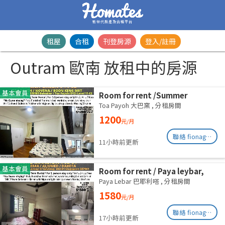
新世代房產及合租平台
租屋
合租
刊登房源
登入/註冊
Outram 歐南 放租中的房源
基本會員
Room for rent /Summer
Green/Common room/1
Toa Payoh 大巴窯
,
分租房間
pax/Available Immediately
1200
元/月
聯絡 fionag@transinex.com.sg
11小時前更新
基本會員
Room for rent / Paya leybar,
Dakota / Master room / 1pax
Paya Lebar 巴耶利嗒
,
分租房間
stay / Available 2 Sept
1580
元/月
聯絡 fionag@transinex.com.sg
17小時前更新