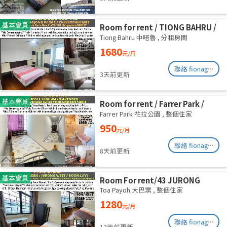
基本會員
Room for rent / TIONG BAHRU /
Master room / 1pax stay /
Tiong Bahru 中嗒魯
,
分租房間
Available 17 August
1680
元/月
聯絡 fionag@transinex.com.sg
3天前更新
基本會員
Room for rent / Farrer Park /
Serangoon / Common room /
Farrer Park 花拉公園
,
整個住家
1pax stay / Available 27 Aug
950
元/月
聯絡 fionag@transinex.com.sg
8天前更新
基本會員
Room For rent/43 JURONG
EAST AVENUE 1, PARC OASIS
Toa Payoh 大巴窯
,
整個住家
BLK HIBISCUS 60977
1280
元/月
Road/commen /for 1pax/
Available Immediate
聯絡 fionag@transinex.com.sg
13天前更新