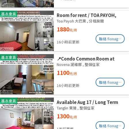
基本會員
Room for rent / TOA PAYOH,
NOVENA MRT / Master room /
Toa Payoh 大巴窯
,
分租房間
1pax stay / Available Sept 2
1880
元/月
聯絡 fionag@transinex.com.sg
16小時前更新
基本會員
📍Condo Common Room at
Balestier - Available
Novena 諾維娜
,
整個住家
Immediately
1100
元/月
聯絡 fionag@transinex.com.sg
16小時前更新
基本會員
Available Aug 17 / Long Term
Rental / For 1-2 person stay
Tanglin 東陵
,
整個住家
only / Include utilities
1300
元/月
聯絡 fionag@transinex.com.sg
1天前更新