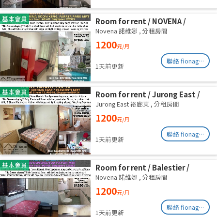
基本會員
Room for rent / NOVENA /
Common room / 1pax stay /
Novena 諾維娜
,
分租房間
Available Sept 2
1200
元/月
聯絡 fionag@transinex.com.sg
1天前更新
基本會員
Room for rent / Jurong East /
Common room / 1pax stay /
Jurong East 裕廊東
,
分租房間
Available 2 Sept
1200
元/月
聯絡 fionag@transinex.com.sg
1天前更新
基本會員
Room for rent / Balestier /
Common room / 1pax stay /
Novena 諾維娜
,
分租房間
Available Immediately
1200
元/月
聯絡 fionag@transinex.com.sg
1天前更新