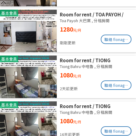
基本會員
Room for rent / TOA PAYOH /
NOVENA / Common room / 1pax
Toa Payoh 大巴窯
,
分租房間
stay / Available immediate
1280
元/月
聯絡 fionag@transinex.com.sg
剛剛更新
基本會員
Room for rent / TIONG
BAHRU/HAVELOCK / Common
Tiong Bahru 中嗒魯
,
分租房間
room / 1pax stay / Available 13
1080
元/月
August
聯絡 fionag@transinex.com.sg
2天前更新
基本會員
Room for rent / TIONG
BAHRU/HAVELOCK / Common
Tiong Bahru 中嗒魯
,
分租房間
room / 1pax stay / Available 6
1080
元/月
August
聯絡 fionag@transinex.com.sg
16天前更新