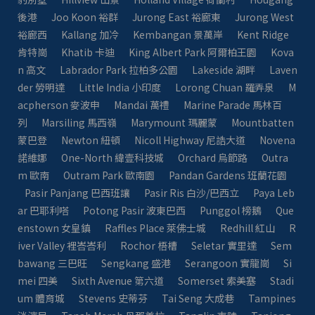
後港
Joo Koon 裕群
Jurong East 裕廊東
Jurong West
裕廊西
Kallang 加冷
Kembangan 景萬岸
Kent Ridge
肯特崗
Khatib 卡迪
King Albert Park 阿爾柏王園
Kova
n 高文
Labrador Park 拉柏多公園
Lakeside 湖畔
Laven
der 勞明達
Little India 小印度
Lorong Chuan 羅弄泉
M
acpherson 麥波申
Mandai 萬禮
Marine Parade 馬林百
列
Marsiling 馬西嶺
Marymount 瑪麗蒙
Mountbatten
蒙巴登
Newton 紐頓
Nicoll Highway 尼誥大道
Novena
諾維娜
One-North 緯壹科技城
Orchard 烏節路
Outra
m 歐南
Outram Park 歐南園
Pandan Gardens 班蘭花園
Pasir Panjang 巴西班讓
Pasir Ris 白沙/巴西立
Paya Leb
ar 巴耶利嗒
Potong Pasir 波東巴西
Punggol 榜鵝
Que
enstown 女皇鎮
Raffles Place 萊佛士城
Redhill 紅山
R
iver Valley 裡峇峇利
Rochor 梧槽
Seletar 實里達
Sem
bawang 三巴旺
Sengkang 盛港
Serangoon 實龍崗
Si
mei 四美
Sixth Avenue 第六道
Somerset 索美塞
Stadi
um 體育城
Stevens 史蒂芬
Tai Seng 大成巷
Tampines