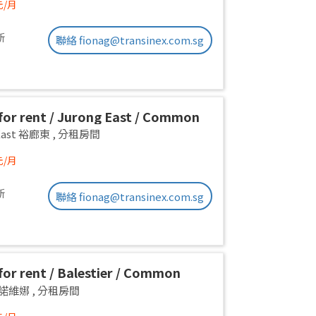
元/月
新
聯絡 fionag@transinex.com.sg
or rent / Jurong East / Common
1pax stay / Available 2 Sept
 East 裕廊東
,
分租房間
元/月
新
聯絡 fionag@transinex.com.sg
or rent / Balestier / Common
 1pax stay / Available Immediately
a 諾維娜
,
分租房間