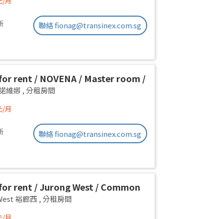
元/月
新
聯絡 fionag@transinex.com.sg
or rent / NOVENA / Master room /
x stay / Available Immediately
a 諾維娜
,
分租房間
元/月
新
聯絡 fionag@transinex.com.sg
or rent / Jurong West / Common
1pax stay / Available Oct 2
 West 裕廊西
,
分租房間
元/月