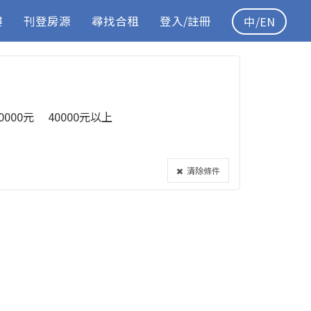
樓
刊登房源
尋找合租
登入/註冊
中/EN
40000元
40000元以上
清除條件