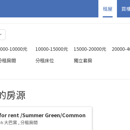
租屋
買
5000-10000元
10000-15000元
15000-20000元
20000-
分租房間
分租床位
獨立套房
中的房源
for rent /Summer Green/Common
 pax/Available Immediately
yoh 大巴窯
,
分租房間