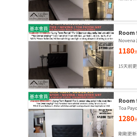
基本會員
Room f
Common
Noven
immed
1180
15天前
基本會員
Room f
Common
Toa Pa
immed
1280
剛剛更新