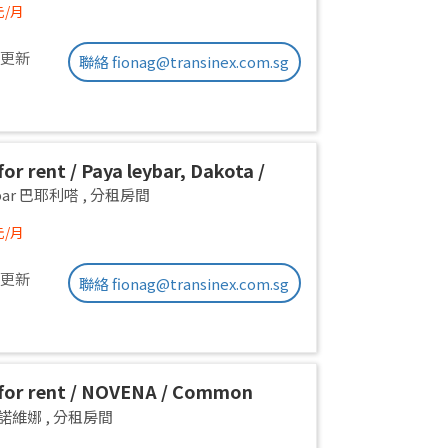
元/月
前更新
聯絡 fionag@transinex.com.sg
or rent / Paya leybar, Dakota /
 room / 1pax stay / Available 2
ebar 巴耶利嗒
,
分租房間
元/月
前更新
聯絡 fionag@transinex.com.sg
for rent / NOVENA / Common
1pax stay / Available Sept 2
a 諾維娜
,
分租房間