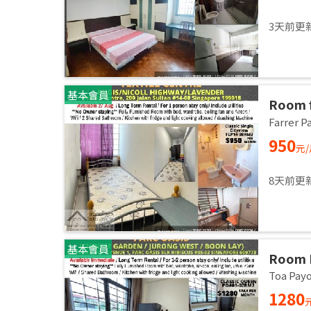
3天前更
基本會員
Room f
/ Comm
Farrer
27 Aug
950
元
8天前更
基本會員
Room 
AVENU
Toa Pa
60977 
1280
Availa