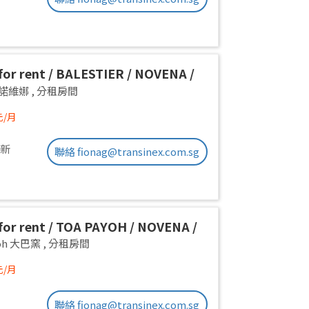
or rent / BALESTIER / NOVENA /
 room / 1pax stay / Available
a 諾維娜
,
分租房間
iate
元/月
更新
聯絡 fionag@transinex.com.sg
or rent / TOA PAYOH / NOVENA /
 room / 1pax stay / Available
yoh 大巴窯
,
分租房間
iate
元/月
聯絡 fionag@transinex.com.sg