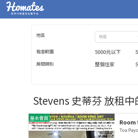
新世代房產及合租平台
地區
地區
租金範圍
5000元以下
房間類別
整個住家
Stevens 史蒂芬 放租
基本會員
Room 
room/1
Toa Pa