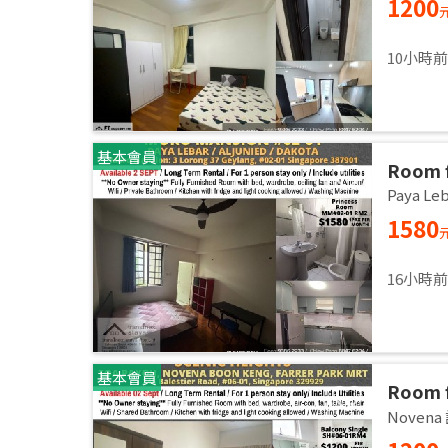
1200
10小時
基本會員
Room f
Master
Paya L
Sept
1580
16小時
基本會員
Room 
room / 
Noven