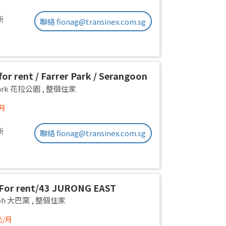
新
聯絡 fionag@transinex.com.sg
or rent / Farrer Park / Serangoon
on room / 1pax stay / Available
 Park 花拉公園
,
整個住家
/月
新
聯絡 fionag@transinex.com.sg
For rent/43 JURONG EAST
E 1, PARC OASIS BLK HIBISCUS
yoh 大巴窯
,
整個住家
Road/commen /for 1pax/
元/月
ble Immediate