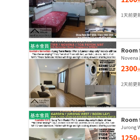
1天前更
基本會員
Room f
2,3 pa
Noven
2300
2天前更
基本會員
Room f
room / 
Jurong
1250