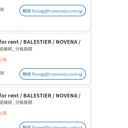
更新
聯絡 fionag@transinex.com.sg
or rent / BALESTIER / NOVENA /
 room / 1pax stay / Available
a 諾維娜
,
分租房間
iate
元/月
更新
聯絡 fionag@transinex.com.sg
or rent / BALESTIER / NOVENA /
 room / 1pax stay / Available
a 諾維娜
,
分租房間
iate
元/月
聯絡 fionag@transinex.com.sg