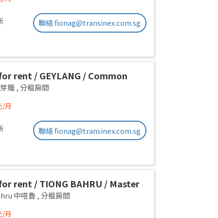
新
聯絡 fionag@transinex.com.sg
or rent / GEYLANG / Common
 1pax stay / Available Immediately
g 芽籠
,
分租房間
元/月
新
聯絡 fionag@transinex.com.sg
or rent / TIONG BAHRU / Master
 1pax stay / Available 17 August
Bahru 中嗒魯
,
分租房間
元/月