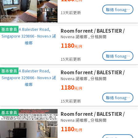
Road/commen /for 1pax/
Available Immediate
聯絡 fionag@transinex.com.sg
13天前更新
基本會員
Room for rent / BALESTIER /
NOVENA / Common room / 1pax
Novena 諾維娜
,
分租房間
stay / Available immediate
1180
元/月
聯絡 fionag@transinex.com.sg
15天前更新
基本會員
Room for rent / BALESTIER /
NOVENA / Common room / 1pax
Novena 諾維娜
,
分租房間
stay / Available immediate
1180
元/月
聯絡 fionag@transinex.com.sg
15天前更新
基本會員
Room for rent / BALESTIER /
NOVENA / Common room / 1pax
Novena 諾維娜
,
分租房間
stay / Available immediate
1180
元/月