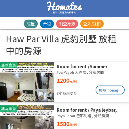
新世代房產及合租平台
租屋
合租
刊登房源
登入/註冊
Haw Par Villa 虎豹別墅 放租
中的房源
基本會員
Room for rent /Summer
Green/Common room/1
Toa Payoh 大巴窯
,
分租房間
pax/Available Immediately
1200
元/月
聯絡 fionag@transinex.com.sg
3小時前更新
基本會員
Room for rent / Paya leybar,
Dakota / Master room / 1pax
Paya Lebar 巴耶利嗒
,
分租房間
stay / Available 2 Sept
1580
元/月