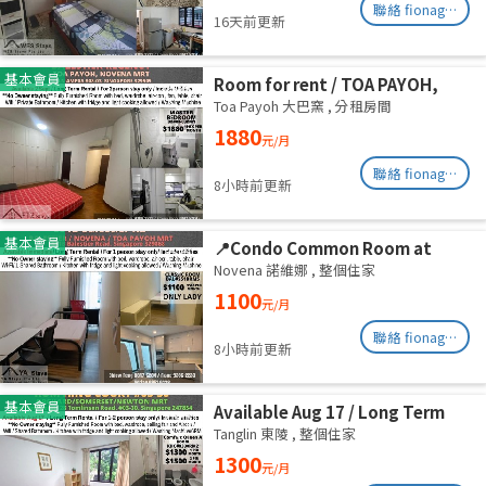
聯絡 fionag@transinex.com.sg
16天前更新
基本會員
Room for rent / TOA PAYOH,
NOVENA MRT / Master room /
Toa Payoh 大巴窯
,
分租房間
1pax stay / Available Sept 2
1880
元/月
聯絡 fionag@transinex.com.sg
8小時前更新
基本會員
📍Condo Common Room at
Balestier - Available
Novena 諾維娜
,
整個住家
Immediately
1100
元/月
聯絡 fionag@transinex.com.sg
8小時前更新
基本會員
Available Aug 17 / Long Term
Rental / For 1-2 person stay
Tanglin 東陵
,
整個住家
only / Include utilities
1300
元/月