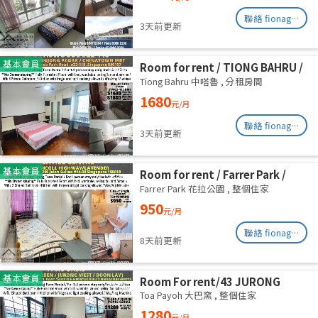
聯絡 fionag@transinex.com.sg
3天前更新
基本會員
Room for rent / TIONG BAHRU /
Master room / 1pax stay /
Tiong Bahru 中嗒魯
,
分租房間
Available 17 August
1680
元/月
聯絡 fionag@transinex.com.sg
3天前更新
基本會員
Room for rent / Farrer Park /
Serangoon / Common room /
Farrer Park 花拉公園
,
整個住家
1pax stay / Available 27 Aug
950
元/月
聯絡 fionag@transinex.com.sg
8天前更新
基本會員
Room For rent/43 JURONG
EAST AVENUE 1, PARC OASIS
Toa Payoh 大巴窯
,
整個住家
BLK HIBISCUS 60977
1280
元/月