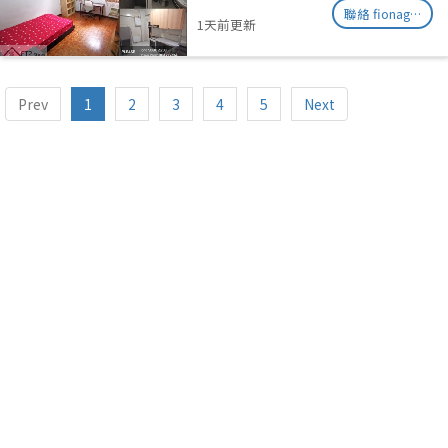
聯絡 fionag@transinex.com.sg
1天前更新
Prev
1
2
3
4
5
Next