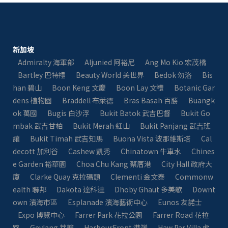
新加坡
Admiralty 海軍部
Aljunied 阿裕尼
Ang Mo Kio 宏茂橋
Bartley 巴特禮
Beauty World 美世界
Bedok 勿洛
Bis
han 碧山
Boon Keng 文慶
Boon Lay 文禮
Botanic Gar
dens 植物園
Braddell 布萊徳
Bras Basah 百勝
Buangk
ok 萬國
Bugis 白沙浮
Bukit Batok 武吉巴督
Bukit Go
mbak 武吉甘柏
Bukit Merah 紅山
Bukit Panjang 武吉班
讓
Bukit Timah 武吉知馬
Buona Vista 波那維斯塔
Cal
decott 加利谷
Cashew 凱秀
Chinatown 牛車水
Chines
e Garden 裕華園
Choa Chu Kang 蔡厝港
City Hall 政府大
廈
Clarke Quay 克拉碼頭
Clementi 金文泰​​
Commonw
ealth 聯邦
Dakota 達科達
Dhoby Ghaut 多美歌
Downt
own 濱海市區
Esplanade 濱海藝術中心
Eunos 友諾士
Expo 博覽中心
Farrer Park 花拉公園
Farrer Road 花拉
路
Geylang 芽籠
HarbourFront 港灣
Haw Par Villa 虎