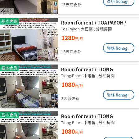
聯絡 fionag@transinex.com.sg
15天前更新
基本會員
Room for rent / TOA PAYOH /
NOVENA / Common room / 1pax
Toa Payoh 大巴窯
,
分租房間
stay / Available immediate
1280
元/月
聯絡 fionag@transinex.com.sg
16天前更新
基本會員
Room for rent / TIONG
BAHRU/HAVELOCK / Common
Tiong Bahru 中嗒魯
,
分租房間
room / 1pax stay / Available 13
1080
元/月
August
聯絡 fionag@transinex.com.sg
2天前更新
基本會員
Room for rent / TIONG
BAHRU/HAVELOCK / Common
Tiong Bahru 中嗒魯
,
分租房間
room / 1pax stay / Available 6
1080
元/月
August