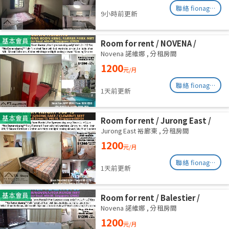
聯絡 fionag@transinex.com.sg
9小時前更新
基本會員
Room for rent / NOVENA /
Common room / 1pax stay /
Novena 諾維娜
,
分租房間
Available Sept 2
1200
元/月
聯絡 fionag@transinex.com.sg
1天前更新
基本會員
Room for rent / Jurong East /
Common room / 1pax stay /
Jurong East 裕廊東
,
分租房間
Available 2 Sept
1200
元/月
聯絡 fionag@transinex.com.sg
1天前更新
基本會員
Room for rent / Balestier /
Common room / 1pax stay /
Novena 諾維娜
,
分租房間
Available Immediately
1200
元/月