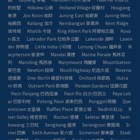
豹別墅
Hillview 山景
Holland Village 荷蘭村
Hougang
後港
Joo Koon 裕群
Jurong East 裕廊東
Jurong West
裕廊西
Kallang 加冷
Kembangan 景萬岸
Kent Ridge
肯特崗
Khatib 卡迪
King Albert Park 阿爾柏王園
Kova
n 高文
Labrador Park 拉柏多公園
Lakeside 湖畔
Laven
der 勞明達
Little India 小印度
Lorong Chuan 羅弄泉
M
acpherson 麥波申
Mandai 萬禮
Marine Parade 馬林百
列
Marsiling 馬西嶺
Marymount 瑪麗蒙
Mountbatten
蒙巴登
Newton 紐頓
Nicoll Highway 尼誥大道
Novena
諾維娜
One-North 緯壹科技城
Orchard 烏節路
Outra
m 歐南
Outram Park 歐南園
Pandan Gardens 班蘭花園
Pasir Panjang 巴西班讓
Pasir Ris 白沙/巴西立
Paya Leb
ar 巴耶利嗒
Potong Pasir 波東巴西
Punggol 榜鵝
Que
enstown 女皇鎮
Raffles Place 萊佛士城
Redhill 紅山
R
iver Valley 裡峇峇利
Rochor 梧槽
Seletar 實里達
Sem
bawang 三巴旺
Sengkang 盛港
Serangoon 實龍崗
Si
mei 四美
Sixth Avenue 第六道
Somerset 索美塞
Stadi