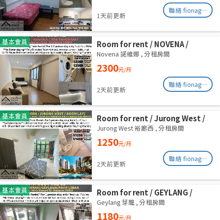
聯絡 fionag@transinex.com.sg
1天前更新
基本會員
Room for rent / NOVENA /
Master room / 2,3 pax stay /
Novena 諾維娜
,
分租房間
Available Immediately
2300
元/月
聯絡 fionag@transinex.com.sg
2天前更新
基本會員
Room for rent / Jurong West /
Common room / 1pax stay /
Jurong West 裕廊西
,
分租房間
Available Oct 2
1250
元/月
聯絡 fionag@transinex.com.sg
2天前更新
基本會員
Room for rent / GEYLANG /
Common room / 1pax stay /
Geylang 芽籠
,
分租房間
Available Immediately
1180
元/月