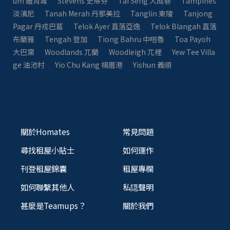
um 體育城
Stevens 史蒂芬
Tai Seng 大成巷
Tampines
淡濱尼
Tanah Merah 丹那美拉
Tanglin 東陵
Tanjong
Pagar 丹戎巴葛
Telok Ayer 直落亞逸
Telok Blangah 直落
布蘭雅
Tengah 登加
Tiong Bahru 中嗒魯
Toa Payoh
大巴窯
Woodlands 兀蘭
Woodleigh 兀裡
Yew Tee Villa
ge 油池村
Yio Chu Kang 楊厝港
Yishun 義順
關於Homates
常見問題
尋找租屋小貼士
如何運作
刊登租屋錦囊
租屋專欄
如何聯繫其他人
私隠聲明
甚麼是Teamups？
關於我們