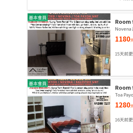
基本會員
Room f
Common
Noven
immed
1180
15天前
基本會員
Room f
Common
Toa Pa
immed
1280
16天前