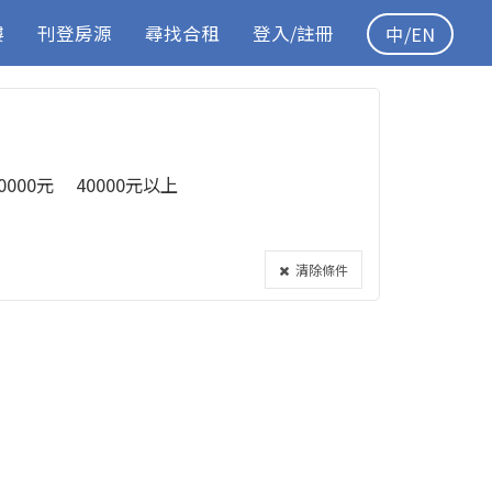
樓
刊登房源
尋找合租
登入/註冊
中/EN
40000元
40000元以上
清除條件