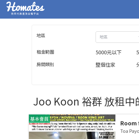
新世代房產及合租平台
地區
地區
租金範圍
5000元以下
房間類別
整個住家
Joo Koon 裕群 放租
基本會員
Room 
room/1
Toa Pa