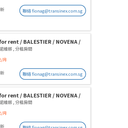
更新
聯絡 fionag@transinex.com.sg
or rent / BALESTIER / NOVENA /
 room / 1pax stay / Available
a 諾維娜
,
分租房間
iate
元/月
更新
聯絡 fionag@transinex.com.sg
or rent / BALESTIER / NOVENA /
 room / 1pax stay / Available
a 諾維娜
,
分租房間
iate
元/月
更新
聯絡 fionag@transinex.com.sg