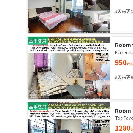
3天前更
基本會員
Room f
/ Comm
Farrer
27 Aug
950
元
8天前更
基本會員
Room 
AVENU
Toa Pa
60977 
1280
Availa