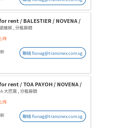
or rent / BALESTIER / NOVENA /
 room / 1pax stay / Available
a 諾維娜
,
分租房間
iate
元/月
更新
聯絡 fionag@transinex.com.sg
or rent / TOA PAYOH / NOVENA /
 room / 1pax stay / Available
yoh 大巴窯
,
分租房間
iate
元/月
更新
聯絡 fionag@transinex.com.sg