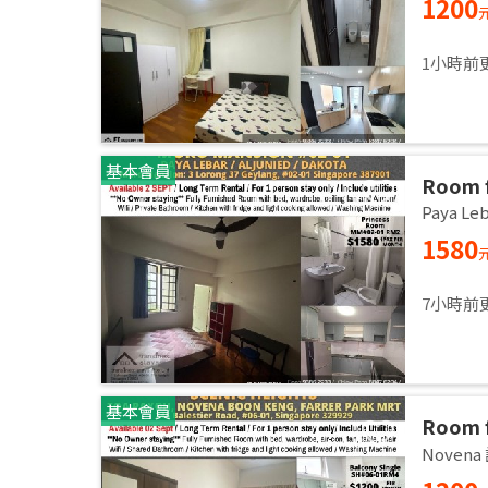
1200
1小時前
基本會員
Room f
Master
Paya L
Sept
1580
7小時前
基本會員
Room 
room / 
Noven