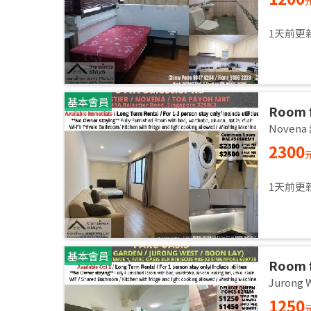
1天前更
基本會員
Room f
2,3 pa
Noven
2300
1天前更
基本會員
Room f
room / 
Jurong
1250