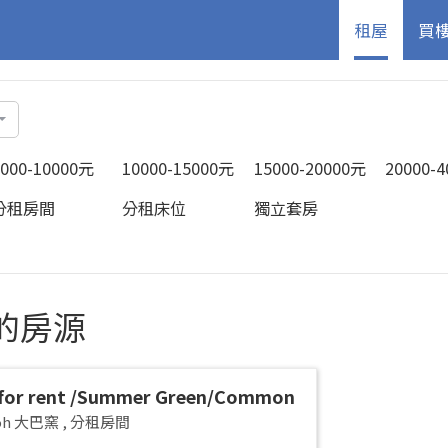
租屋
買
5000-10000元
10000-15000元
15000-20000元
20000-
分租房間
分租床位
獨立套房
中的房源
for rent /Summer Green/Common
 pax/Available Immediately
yoh 大巴窯
,
分租房間