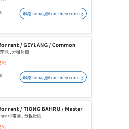
新
聯絡 fionag@transinex.com.sg
or rent / GEYLANG / Common
 1pax stay / Available Immediately
g 芽籠
,
分租房間
元/月
新
聯絡 fionag@transinex.com.sg
or rent / TIONG BAHRU / Master
 1pax stay / Available 17 August
Bahru 中嗒魯
,
分租房間
元/月