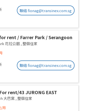
新
聯絡 fionag@transinex.com.sg
or rent / Farrer Park / Serangoon
on room / 1pax stay / Available
 Park 花拉公園
,
整個住家
/月
新
聯絡 fionag@transinex.com.sg
For rent/43 JURONG EAST
E 1, PARC OASIS BLK HIBISCUS
yoh 大巴窯
,
整個住家
Road/commen /for 1pax/
元/月
ble Immediate