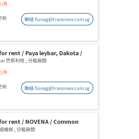
元/月
更新
聯絡 fionag@transinex.com.sg
or rent / Paya leybar, Dakota /
 room / 1pax stay / Available 2
ebar 巴耶利嗒
,
分租房間
元/月
更新
聯絡 fionag@transinex.com.sg
for rent / NOVENA / Common
1pax stay / Available Sept 2
a 諾維娜
,
分租房間