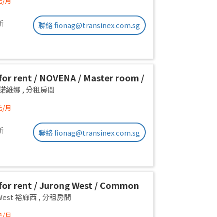
元/月
新
聯絡 fionag@transinex.com.sg
or rent / NOVENA / Master room /
x stay / Available Immediately
a 諾維娜
,
分租房間
元/月
新
聯絡 fionag@transinex.com.sg
or rent / Jurong West / Common
1pax stay / Available Oct 2
 West 裕廊西
,
分租房間
元/月