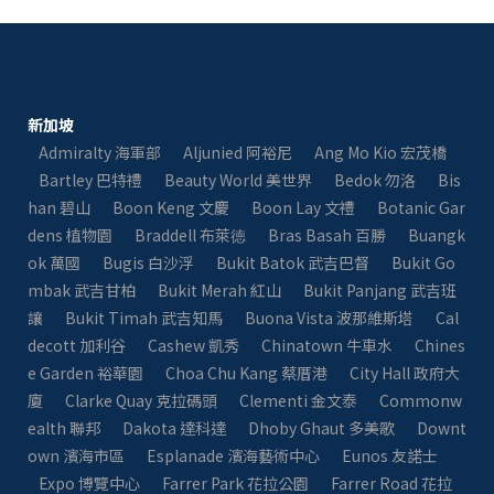
新加坡
Admiralty 海軍部
Aljunied 阿裕尼
Ang Mo Kio 宏茂橋
Bartley 巴特禮
Beauty World 美世界
Bedok 勿洛
Bis
han 碧山
Boon Keng 文慶
Boon Lay 文禮
Botanic Gar
dens 植物園
Braddell 布萊徳
Bras Basah 百勝
Buangk
ok 萬國
Bugis 白沙浮
Bukit Batok 武吉巴督
Bukit Go
mbak 武吉甘柏
Bukit Merah 紅山
Bukit Panjang 武吉班
讓
Bukit Timah 武吉知馬
Buona Vista 波那維斯塔
Cal
decott 加利谷
Cashew 凱秀
Chinatown 牛車水
Chines
e Garden 裕華園
Choa Chu Kang 蔡厝港
City Hall 政府大
廈
Clarke Quay 克拉碼頭
Clementi 金文泰​​
Commonw
ealth 聯邦
Dakota 達科達
Dhoby Ghaut 多美歌
Downt
own 濱海市區
Esplanade 濱海藝術中心
Eunos 友諾士
Expo 博覽中心
Farrer Park 花拉公園
Farrer Road 花拉