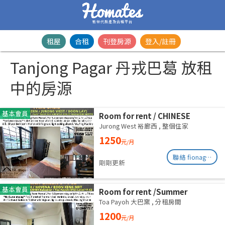
新世代房產及合租平台
租屋
合租
刊登房源
登入/註冊
Tanjong Pagar 丹戎巴葛 放租
中的房源
基本會員
Room for rent / CHINESE
GARDEN / JURONG WEST /
Jurong West 裕廊西
,
整個住家
Common room / 1-2 pax stay /
1250
元/月
Available Immediately
聯絡 fionag@transinex.com.sg
剛剛更新
基本會員
Room for rent /Summer
Green/Common room/1
Toa Payoh 大巴窯
,
分租房間
pax/Available Immediately
1200
元/月