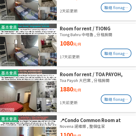
August
聯絡 fionag@transinex.com.sg
2天前更新
基本會員
Room for rent / TIONG
BAHRU/HAVELOCK / Common
Tiong Bahru 中嗒魯
,
分租房間
room / 1pax stay / Available 6
1080
元/月
August
聯絡 fionag@transinex.com.sg
17天前更新
基本會員
Room for rent / TOA PAYOH,
NOVENA MRT / Master room /
Toa Payoh 大巴窯
,
分租房間
1pax stay / Available Sept 2
1880
元/月
聯絡 fionag@transinex.com.sg
1天前更新
基本會員
📍Condo Common Room at
Balestier - Available
Novena 諾維娜
,
整個住家
Immediately
1100
元/月