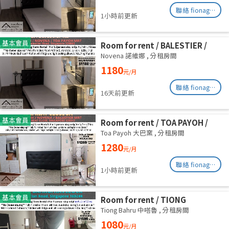
聯絡 fionag@transinex.com.sg
1小時前更新
基本會員
Room for rent / BALESTIER /
NOVENA / Common room / 1pax
Novena 諾維娜
,
分租房間
stay / Available immediate
1180
元/月
聯絡 fionag@transinex.com.sg
16天前更新
基本會員
Room for rent / TOA PAYOH /
NOVENA / Common room / 1pax
Toa Payoh 大巴窯
,
分租房間
stay / Available immediate
1280
元/月
聯絡 fionag@transinex.com.sg
1小時前更新
基本會員
Room for rent / TIONG
BAHRU/HAVELOCK / Common
Tiong Bahru 中嗒魯
,
分租房間
room / 1pax stay / Available 13
1080
元/月