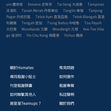
um 體育城
Stevens 史蒂芬
Tai Seng 大成巷
Tampines
淡濱尼
Tanah Merah 丹那美拉
Tanglin 東陵
Tanjong
Pagar 丹戎巴葛
Telok Ayer 直落亞逸
Telok Blangah 直落
布蘭雅
Tengah 登加
Tiong Bahru 中嗒魯
Toa Payoh
大巴窯
Woodlands 兀蘭
Woodleigh 兀裡
Yew Tee Villa
ge 油池村
Yio Chu Kang 楊厝港
Yishun 義順
關於Homates
常見問題
尋找租屋小貼士
如何運作
刊登租屋錦囊
租屋專欄
如何聯繫其他人
私隠聲明
甚麼是Teamups？
關於我們