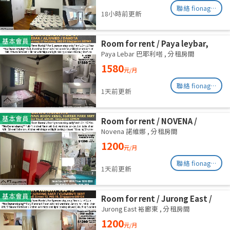
聯絡 fionag@transinex.com.sg
18小時前更新
基本會員
Room for rent / Paya leybar,
Dakota / Master room / 1pax
Paya Lebar 巴耶利嗒
,
分租房間
stay / Available 2 Sept
1580
元/月
聯絡 fionag@transinex.com.sg
1天前更新
基本會員
Room for rent / NOVENA /
Common room / 1pax stay /
Novena 諾維娜
,
分租房間
Available Sept 2
1200
元/月
聯絡 fionag@transinex.com.sg
1天前更新
基本會員
Room for rent / Jurong East /
Common room / 1pax stay /
Jurong East 裕廊東
,
分租房間
Available 2 Sept
1200
元/月