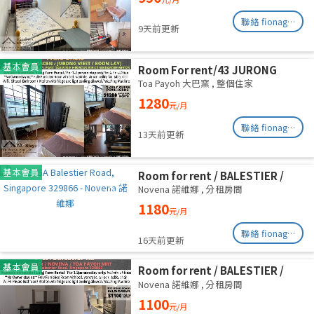
聯絡 fionag@transinex.com.sg
9天前更新
基本會員
Room For rent/43 JURONG
EAST AVENUE 1, PARC OASIS
Toa Payoh 大巴窯
,
整個住家
BLK HIBISCUS 60977
1280
元/月
Road/commen /for 1pax/
Available Immediate
聯絡 fionag@transinex.com.sg
13天前更新
基本會員
Room for rent / BALESTIER /
NOVENA / Common room / 1pax
Novena 諾維娜
,
分租房間
stay / Available immediate
1180
元/月
聯絡 fionag@transinex.com.sg
16天前更新
基本會員
Room for rent / BALESTIER /
NOVENA / Common room / 1pax
Novena 諾維娜
,
分租房間
stay / Available immediate
1100
元/月