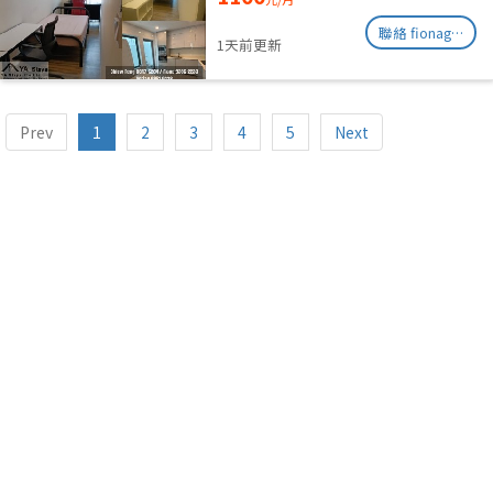
聯絡 fionag@transinex.com.sg
1天前更新
Prev
1
2
3
4
5
Next