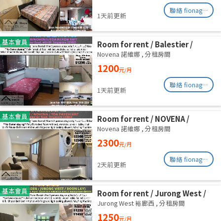
聯絡 fionag@transinex.com.sg
1天前更新
基本會員
Room for rent / Balestier /
Common room / 1pax stay /
Novena 諾維娜
,
分租房間
Available Immediately
1200
元/月
聯絡 fionag@transinex.com.sg
1天前更新
基本會員
Room for rent / NOVENA /
Master room / 2,3 pax stay /
Novena 諾維娜
,
分租房間
Available Immediately
2300
元/月
聯絡 fionag@transinex.com.sg
2天前更新
基本會員
Room for rent / Jurong West /
Common room / 1pax stay /
Jurong West 裕廊西
,
分租房間
Available Oct 2
1250
元/月