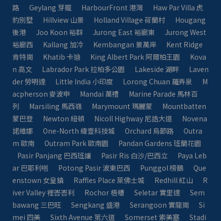
路
Geylang 芽籠
HarbourFront 港灣
Haw Par Villa 虎
豹別墅
Hillview 山景
Holland Village 荷蘭村
Hougang
後港
Joo Koon 裕群
Jurong East 裕廊東
Jurong West
裕廊西
Kallang 加冷
Kembangan 景萬岸
Kent Ridge
肯特崗
Khatib 卡迪
King Albert Park 阿爾柏王園
Kova
n 高文
Labrador Park 拉柏多公園
Lakeside 湖畔
Laven
der 勞明達
Little India 小印度
Lorong Chuan 羅弄泉
M
acpherson 麥波申
Mandai 萬禮
Marine Parade 馬林百
列
Marsiling 馬西嶺
Marymount 瑪麗蒙
Mountbatten
蒙巴登
Newton 紐頓
Nicoll Highway 尼誥大道
Novena
諾維娜
One-North 緯壹科技城
Orchard 烏節路
Outra
m 歐南
Outram Park 歐南園
Pandan Gardens 班蘭花園
Pasir Panjang 巴西班讓
Pasir Ris 白沙/巴西立
Paya Leb
ar 巴耶利嗒
Potong Pasir 波東巴西
Punggol 榜鵝
Que
enstown 女皇鎮
Raffles Place 萊佛士城
Redhill 紅山
R
iver Valley 裡峇峇利
Rochor 梧槽
Seletar 實里達
Sem
bawang 三巴旺
Sengkang 盛港
Serangoon 實龍崗
Si
mei 四美
Sixth Avenue 第六道
Somerset 索美塞
Stadi