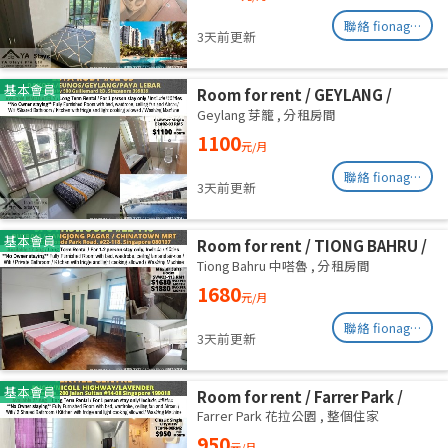
聯絡 fionag@transinex.com.sg
3天前更新
基本會員
Room for rent / GEYLANG /
Common room / 1pax stay /
Geylang 芽籠
,
分租房間
Available Immediately
1100
元/月
聯絡 fionag@transinex.com.sg
3天前更新
基本會員
Room for rent / TIONG BAHRU /
Master room / 1pax stay /
Tiong Bahru 中嗒魯
,
分租房間
Available 17 August
1680
元/月
聯絡 fionag@transinex.com.sg
3天前更新
基本會員
Room for rent / Farrer Park /
Serangoon / Common room /
Farrer Park 花拉公園
,
整個住家
1pax stay / Available 27 Aug
950
元/月